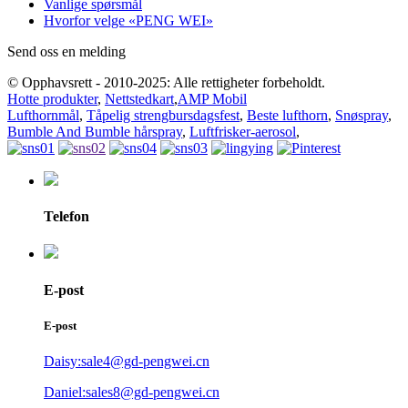
Vanlige spørsmål
Hvorfor velge «PENG WEI»
Send oss ​​en melding
© Opphavsrett - 2010-2025: Alle rettigheter forbeholdt.
Hotte produkter
,
Nettstedkart
,
AMP Mobil
Lufthornmål
,
Tåpelig strengbursdagsfest
,
Beste lufthorn
,
Snøspray
,
Bumble And Bumble hårspray
,
Luftfrisker-aerosol
,
Telefon
E-post
E-post
Daisy:sale4@gd-pengwei.cn
Daniel:sales8@gd-pengwei.cn