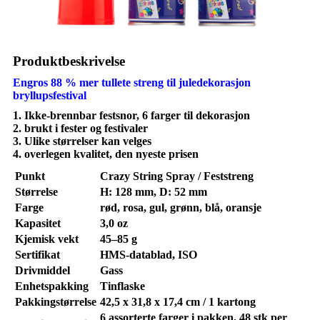
Produktbeskrivelse
Engros 88 % mer tullete streng til juledekorasjon
bryllupsfestival
1. Ikke-brennbar festsnor, 6 farger til dekorasjon
2. brukt i fester og festivaler
3. Ulike størrelser kan velges
4. overlegen kvalitet, den nyeste prisen
Punkt
Crazy String Spray / Feststreng
Størrelse
H: 128 mm, D: 52 mm
Farge
rød, rosa, gul, grønn, blå, oransje
Kapasitet
3,0 oz
Kjemisk vekt
45–85 g
Sertifikat
HMS-datablad, ISO
Drivmiddel
Gass
Enhetspakking
Tinflaske
Pakkingstørrelse
42,5 x 31,8 x 17,4 cm / 1 kartong
6 assorterte farger i pakken. 48 stk per