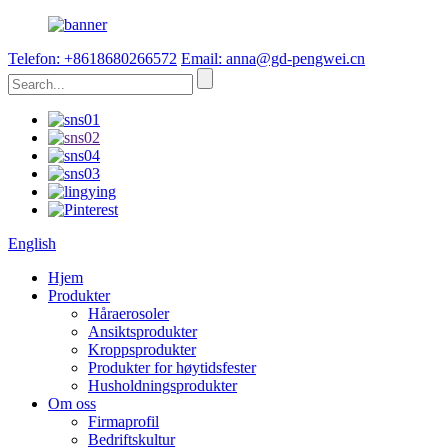
Telefon: +8618680266572
Email: anna@gd-pengwei.cn
English
Hjem
Produkter
Håraerosoler
Ansiktsprodukter
Kroppsprodukter
Produkter for høytidsfester
Husholdningsprodukter
Om oss
Firmaprofil
Bedriftskultur