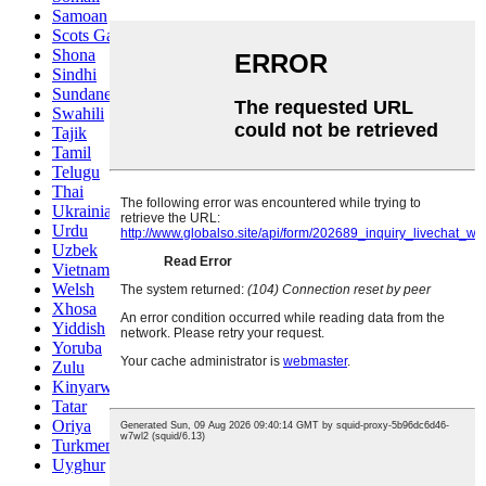
Samoan
Scots Gaelic
Shona
Sindhi
Sundanese
Swahili
Tajik
Tamil
Telugu
Thai
Ukrainian
Urdu
Uzbek
Vietnamese
Welsh
Xhosa
Yiddish
Yoruba
Zulu
Kinyarwanda
Tatar
Oriya
Turkmen
Uyghur