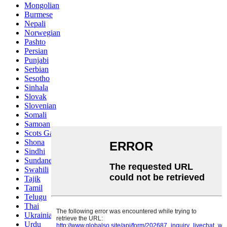
Mongolian
Burmese
Nepali
Norwegian
Pashto
Persian
Punjabi
Serbian
Sesotho
Sinhala
Slovak
Slovenian
Somali
Samoan
Scots Gaelic
Shona
Sindhi
Sundanese
Swahili
Tajik
Tamil
Telugu
Thai
Ukrainian
Urdu