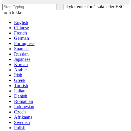
Trykk enter for å søke eller ESC
for å lukke
English
Chinese
French
German
Portuguese
Spanish
Russian
Japanese
Korean
Arabic
Irish
Greek
Turkish
Italian
Danish
Romanian
Indonesian
Czech
Afrikaans
Swedish
Polish