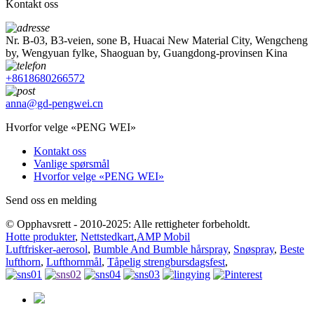
Kontakt oss
Nr. B-03, B3-veien, sone B, Huacai New Material City, Wengcheng
by, Wengyuan fylke, Shaoguan by, Guangdong-provinsen Kina
+8618680266572
anna@gd-pengwei.cn
Hvorfor velge «PENG WEI»
Kontakt oss
Vanlige spørsmål
Hvorfor velge «PENG WEI»
Send oss ​​en melding
© Opphavsrett - 2010-2025: Alle rettigheter forbeholdt.
Hotte produkter
,
Nettstedkart
,
AMP Mobil
Luftfrisker-aerosol
,
Bumble And Bumble hårspray
,
Snøspray
,
Beste
lufthorn
,
Lufthornmål
,
Tåpelig strengbursdagsfest
,