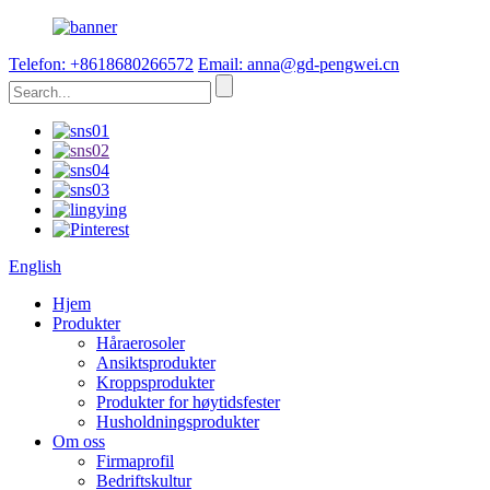
Telefon: +8618680266572
Email: anna@gd-pengwei.cn
English
Hjem
Produkter
Håraerosoler
Ansiktsprodukter
Kroppsprodukter
Produkter for høytidsfester
Husholdningsprodukter
Om oss
Firmaprofil
Bedriftskultur